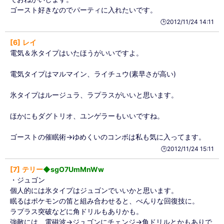
ゴースト好きなのでパーティに入れたいです。
🕒️2012/11/24 14:11
6
レイ
電気＆氷タイプはいたほうがいいですよ。
電気タイプはマルマイン、ライチュウ(素早さが高い)
氷タイプはルージュラ、ラプラスがいいと思います。
ほかにもダグトリオ、ユンゲラーもいいですね。
ゴーストの催眠術→ゆめくいのコンボは私も気に入ってます。
🕒️2012/11/24 15:11
7
テリー
◆sgO7UmMnWw
・ジュゴン
個人的には氷タイプはジュゴンでいいかと思います。
眠るはポケモンの笛と組み合わせると、べんりな回復技に。
ラプラス突破などに角ドリルもありかも。
強敵には、電磁波→ジュゴンにチェンジ→角ドリルとかもありで