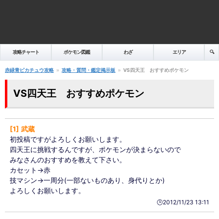
攻略チャート
ポケモン図鑑
わざ
エリア
🔍️
赤緑青ピカチュウ攻略
攻略・質問・鑑定掲示板
VS四天王 おすすめポケモン
VS四天王 おすすめポケモン
1
武蔵
初投稿ですがよろしくお願いします。
四天王に挑戦するんですが、ポケモンが決まらないので
みなさんのおすすめを教えて下さい。
カセット→赤
技マシン→一周分(一部ないものあり、身代りとか)
よろしくお願いします。
🕒️2012/11/23 13:11