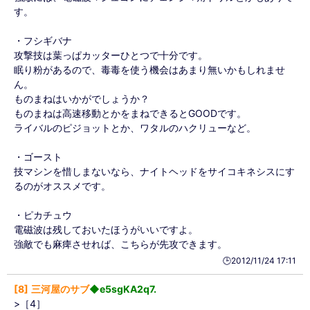
す。
・フシギバナ
攻撃技は葉っぱカッターひとつで十分です。
眠り粉があるので、毒毒を使う機会はあまり無いかもしれませ
ん。
ものまねはいかがでしょうか？
ものまねは高速移動とかをまねできるとGOODです。
ライバルのピジョットとか、ワタルのハクリューなど。
・ゴースト
技マシンを惜しまないなら、ナイトヘッドをサイコキネシスにす
るのがオススメです。
・ピカチュウ
電磁波は残しておいたほうがいいですよ。
強敵でも麻痺させれば、こちらが先攻できます。
🕒️2012/11/24 17:11
8
三河屋のサブ
◆e5sgKA2q7.
>［4］