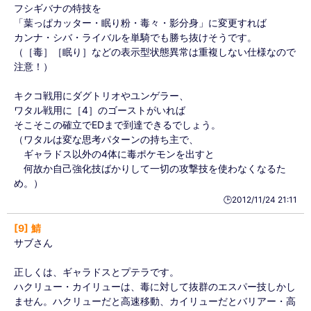
フシギバナの特技を
「葉っぱカッター・眠り粉・毒々・影分身」に変更すれば
カンナ・シバ・ライバルを単騎でも勝ち抜けそうです。
（［毒］［眠り］などの表示型状態異常は重複しない仕様なので
注意！）
キクコ戦用にダグトリオやユンゲラー、
ワタル戦用に［4］のゴーストがいれば
そこそこの確立でEDまで到達できるでしょう。
（ワタルは変な思考パターンの持ち主で、
ギャラドス以外の4体に毒ポケモンを出すと
何故か自己強化技ばかりして一切の攻撃技を使わなくなるた
め。）
🕒️2012/11/24 21:11
9
鯖
サブさん
正しくは、ギャラドスとプテラです。
ハクリュー・カイリューは、毒に対して抜群のエスパー技しかし
ません。ハクリューだと高速移動、カイリューだとバリアー・高