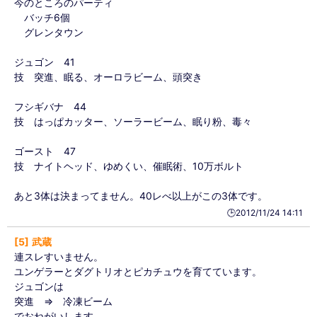
今のところのパーティ
バッチ6個
グレンタウン
ジュゴン 41
技 突進、眠る、オーロラビーム、頭突き
フシギバナ 44
技 はっぱカッター、ソーラービーム、眠り粉、毒々
ゴースト 47
技 ナイトヘッド、ゆめくい、催眠術、10万ボルト
あと3体は決まってません。40レべ以上がこの3体です。
🕒️2012/11/24 14:11
5
武蔵
連スレすいません。
ユンゲラーとダグトリオとピカチュウを育てています。
ジュゴンは
突進 ⇒ 冷凍ビーム
でおねがいします。