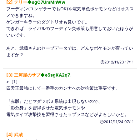
2
テリー
◆sgO7UmMnWw
フーディン(ユンゲラーでもOK)や電気単色ポケモンなどはオスス
メできますね。
ゲンガーキラーのダグトリオも良いです。
できれば、ライバルのフーディン突破策も用意しておいたほうが
いいです。
あと、武蔵さんのセーブデータでは、どんなポケモンが育ってい
ますか？
🕒️2012/11/23 17:11
3
三河屋のサブ
◆e5sgKA2q7.
>［1］
四天王最強にして一番手のカンナへの対抗策は重要です。
『赤版』だとマダツボミ系統は出現しないので、
「影分身」を習得させた電気ポケモンや
電気タイプ攻撃技を習得させたラプラスなどがよろしいかと。
🕒️2012/11/24 07:11
4
武蔵