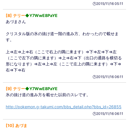
🕒️2015/11/16 05:11
8
テリー
◆Y7WwE8PaYE
あづまさん
クリスタル版の氷の抜け道一階の進み方、わかったので載せま
す。
上⇒左⇒上⇒右（ここで右上の隅に来ます）⇒下⇒左⇒下⇒左
（ここで左下の隅に来ます）⇒上⇒右⇒下（出口の通路を横切る
形になります）⇒左⇒上⇒左（ここで左上の隅に来ます）⇒下⇒
右⇒下⇒右
🕒️2015/11/16 06:11
9
テリー
◆Y7WwE8PaYE
氷の抜け道の進み方を載せた以前のスレです。
http://pokemon.g-takumi.com/bbs_detail.php?bbs_id=26855
🕒️2015/11/16 06:11
10
あづま