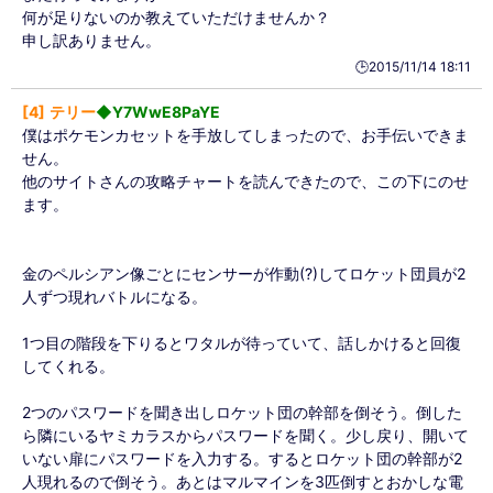
何が足りないのか教えていただけませんか？
申し訳ありません。
🕒️2015/11/14 18:11
4
テリー
◆Y7WwE8PaYE
僕はポケモンカセットを手放してしまったので、お手伝いできま
せん。
他のサイトさんの攻略チャートを読んできたので、この下にのせ
ます。
金のペルシアン像ごとにセンサーが作動(?)してロケット団員が2
人ずつ現れバトルになる。
1つ目の階段を下りるとワタルが待っていて、話しかけると回復
してくれる。
2つのパスワードを聞き出しロケット団の幹部を倒そう。倒した
ら隣にいるヤミカラスからパスワードを聞く。少し戻り、開いて
いない扉にパスワードを入力する。するとロケット団の幹部が2
人現れるので倒そう。あとはマルマインを3匹倒すとおかしな電