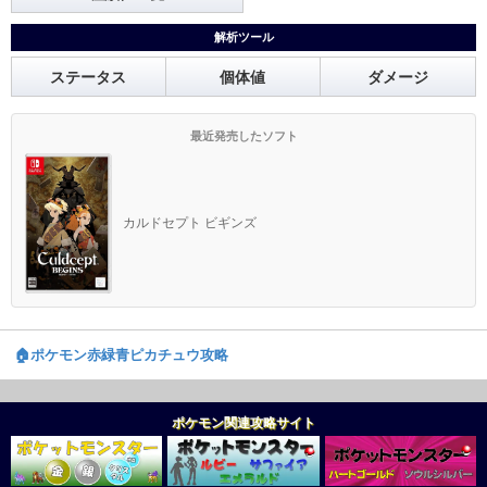
解析ツール
ステータス
個体値
ダメージ
最近発売したソフト
カルドセプト ビギンズ
🏠️ポケモン赤緑青ピカチュウ攻略
ポケモン関連攻略サイト