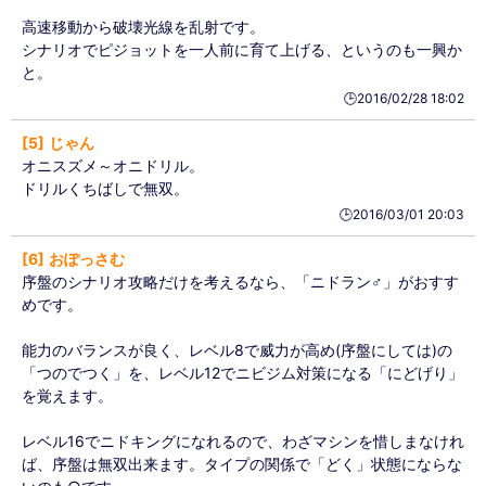
高速移動から破壊光線を乱射です。
シナリオでピジョットを一人前に育て上げる、というのも一興か
と。
🕒️2016/02/28 18:02
5
じゃん
オニスズメ～オニドリル。
ドリルくちばしで無双。
🕒️2016/03/01 20:03
6
おぽっさむ
序盤のシナリオ攻略だけを考えるなら、「ニドラン♂」がおすす
めです。
能力のバランスが良く、レベル8で威力が高め(序盤にしては)の
「つのでつく」を、レベル12でニビジム対策になる「にどげり」
を覚えます。
レベル16でニドキングになれるので、わざマシンを惜しまなけれ
ば、序盤は無双出来ます。タイプの関係で「どく」状態にならな