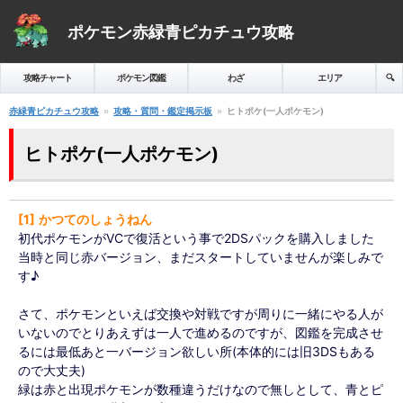
ポケモン赤緑青ピカチュウ攻略
攻略チャート
ポケモン図鑑
わざ
エリア
🔍️
赤緑青ピカチュウ攻略
攻略・質問・鑑定掲示板
ヒトポケ(一人ポケモン)
ヒトポケ(一人ポケモン)
1
かつてのしょうねん
初代ポケモンがVCで復活という事で2DSパックを購入しました
当時と同じ赤バージョン、まだスタートしていませんが楽しみで
す♪
さて、ポケモンといえば交換や対戦ですが周りに一緒にやる人が
いないのでとりあえずは一人で進めるのですが、図鑑を完成させ
るには最低あと一バージョン欲しい所(本体的には旧3DSもある
ので大丈夫)
緑は赤と出現ポケモンが数種違うだけなので無しとして、青とピ