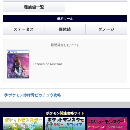
種族値一覧
解析ツール
ステータス
個体値
ダメージ
最近発売したソフト
Echoes of Aincrad
🏠️ポケモン赤緑青ピカチュウ攻略
ポケモン関連攻略サイト