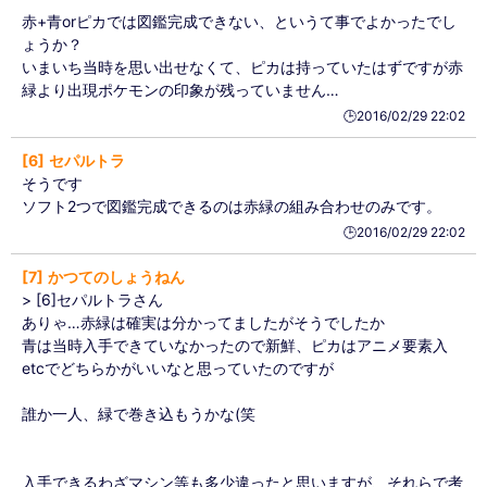
赤+青orピカでは図鑑完成できない、というて事でよかったでし
ょうか？
いまいち当時を思い出せなくて、ピカは持っていたはずですが赤
緑より出現ポケモンの印象が残っていません…
🕒️2016/02/29 22:02
6
セパルトラ
そうです
ソフト2つで図鑑完成できるのは赤緑の組み合わせのみです。
🕒️2016/02/29 22:02
7
かつてのしょうねん
> [6]セパルトラさん
ありゃ…赤緑は確実は分かってましたがそうでしたか
青は当時入手できていなかったので新鮮、ピカはアニメ要素入
etcでどちらかがいいなと思っていたのですが
誰か一人、緑で巻き込もうかな(笑
入手できるわざマシン等も多少違ったと思いますが、それらで考