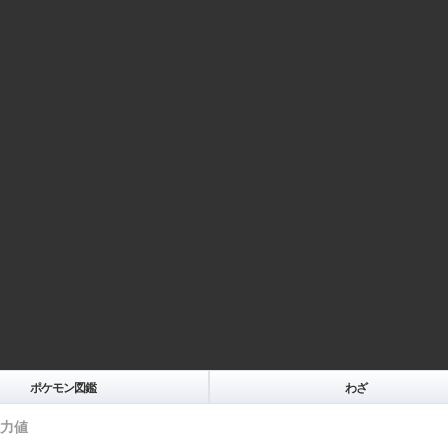
ポケモン図鑑
わざ
力値