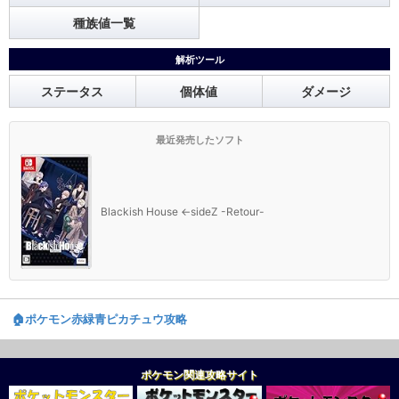
種族値一覧
解析ツール
ステータス
個体値
ダメージ
最近発売したソフト
Blackish House ←sideZ -Retour-
🏠️ポケモン赤緑青ピカチュウ攻略
ポケモン関連攻略サイト