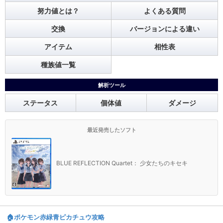
努力値とは？
よくある質問
交換
バージョンによる違い
アイテム
相性表
種族値一覧
解析ツール
ステータス
個体値
ダメージ
最近発売したソフト
BLUE REFLECTION Quartet： 少女たちのキセキ
🏠️ポケモン赤緑青ピカチュウ攻略