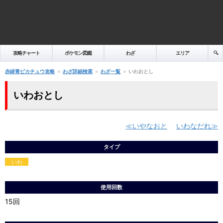
攻略チャート
ポケモン図鑑
わざ
エリア
🔍️
赤緑青ピカチュウ攻略
わざ詳細検索
わざ一覧
いわおとし
いわおとし
いやなおと
いわなだれ
タイプ
いわ
使用回数
15回