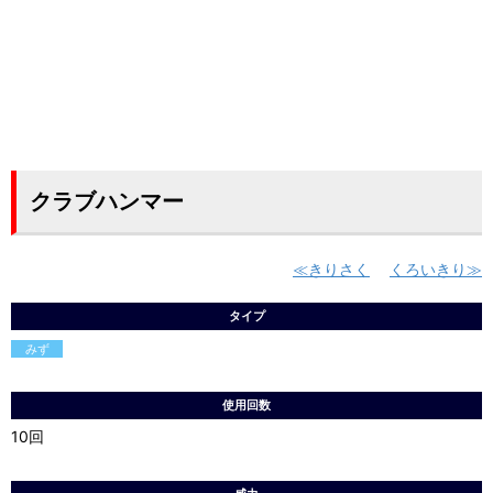
クラブハンマー
きりさく
くろいきり
タイプ
みず
使用回数
10回