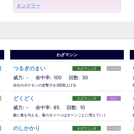
キングラー
わざマシン
つるぎのまい
わざマシン3
ノーマル
威力
-
命中率
100
回数
30
自分のポケモンの攻撃力を2段階上げる
どくどく
ル
わざマシン6
どく
威力
-
命中率
85
回数
10
敵に毒を与える。毒のダメージはターンごとに増えていく
のしかかり
ル
わざマシン8
ノーマル