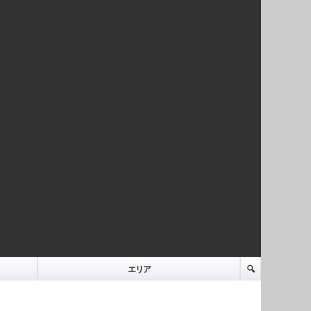
エリア
🔍️