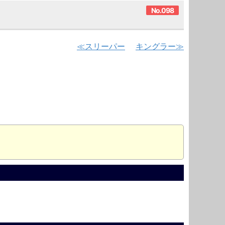
No.098
スリーパー
キングラー