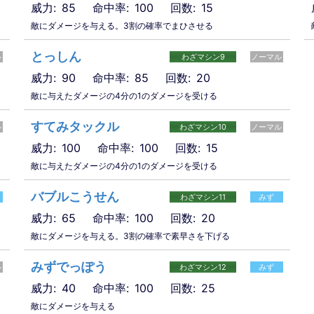
威力
85
命中率
100
回数
15
敵にダメージを与える。3割の確率でまひさせる
とっしん
ル
わざマシン9
ノーマル
威力
90
命中率
85
回数
20
敵に与えたダメージの4分の1のダメージを受ける
すてみタックル
ル
わざマシン10
ノーマル
威力
100
命中率
100
回数
15
敵に与えたダメージの4分の1のダメージを受ける
バブルこうせん
わざマシン11
みず
威力
65
命中率
100
回数
20
敵にダメージを与える。3割の確率で素早さを下げる
みずでっぽう
ル
わざマシン12
みず
威力
40
命中率
100
回数
25
敵にダメージを与える