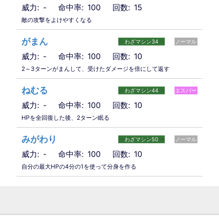
威力
-
命中率
100
回数
15
敵の攻撃をよけやすくなる
がまん
わざマシン34
ノーマル
威力
-
命中率
100
回数
10
2～3ターンがまんして、受けたダメージを倍にして返す
ねむる
わざマシン44
エスパー
威力
-
命中率
100
回数
10
HPを全回復した後、2ターン眠る
みがわり
わざマシン50
ノーマル
威力
-
命中率
100
回数
10
自分の最大HPの4分の1を使って分身を作る