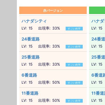
赤バージョン
ハナダシティ
ハナダ
LV
15
出現率
33%
LV
15
すごい釣竿
24番道路
24番
LV
15
出現率
33%
LV
15
すごい釣竿
25番道路
25番
LV
15
出現率
33%
LV
15
すごい釣竿
6番道路
6番道
LV
15
出現率
50%
LV
15
すごい釣竿
11番道路
11番道
LV
15
出現率
50%
LV
15
すごい釣竿