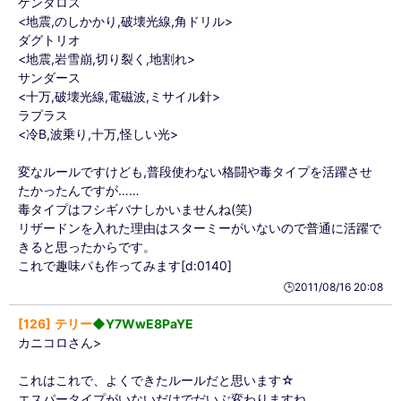
ケンタロス
<地震,のしかかり,破壊光線,角ドリル>
ダグトリオ
<地震,岩雪崩,切り裂く,地割れ>
サンダース
<十万,破壊光線,電磁波,ミサイル針>
ラプラス
<冷B,波乗り,十万,怪しい光>
変なルールですけども,普段使わない格闘や毒タイプを活躍させ
たかったんですが……
毒タイプはフシギバナしかいませんね(笑)
リザードンを入れた理由はスターミーがいないので普通に活躍で
きると思ったからです。
これで趣味パも作ってみます[d:0140]
🕒️2011/08/16 20:08
126
テリー
◆Y7WwE8PaYE
カニコロさん>
これはこれで、よくできたルールだと思います☆
エスパータイプがいないだけでだいぶ変わりますね。