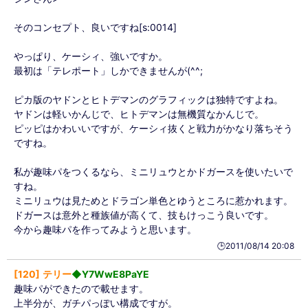
そのコンセプト、良いですね[s:0014]
やっぱり、ケーシィ、強いですか。
最初は「テレポート」しかできませんが(^^;
ピカ版のヤドンとヒトデマンのグラフィックは独特ですよね。
ヤドンは軽いかんじで、ヒトデマンは無機質なかんじで。
ピッピはかわいいですが、ケーシィ抜くと戦力がかなり落ちそう
ですね。
私が趣味パをつくるなら、ミニリュウとかドガースを使いたいで
すね。
ミニリュウは見ためとドラゴン単色とゆうところに惹かれます。
ドガースは意外と種族値が高くて、技もけっこう良いです。
今から趣味パを作ってみようと思います。
🕒️2011/08/14 20:08
120
テリー
◆Y7WwE8PaYE
趣味パができたので載せます。
上半分が、ガチパっぽい構成ですが。