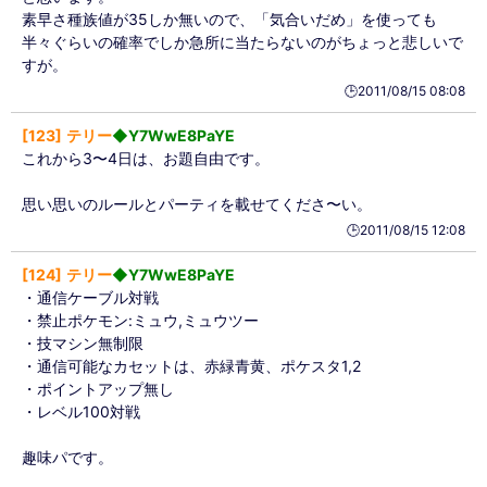
素早さ種族値が35しか無いので、「気合いだめ」を使っても
半々ぐらいの確率でしか急所に当たらないのがちょっと悲しいで
すが。
🕒️2011/08/15 08:08
123
テリー
◆Y7WwE8PaYE
これから3〜4日は、お題自由です。
思い思いのルールとパーティを載せてくださ〜い。
🕒️2011/08/15 12:08
124
テリー
◆Y7WwE8PaYE
・通信ケーブル対戦
・禁止ポケモン:ミュウ,ミュウツー
・技マシン無制限
・通信可能なカセットは、赤緑青黄、ポケスタ1,2
・ポイントアップ無し
・レベル100対戦
趣味パです。