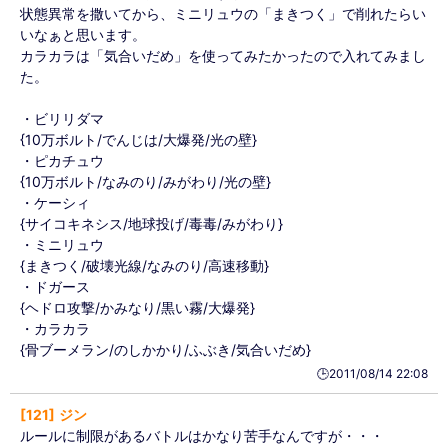
状態異常を撒いてから、ミニリュウの「まきつく」で削れたらい
いなぁと思います。
カラカラは「気合いだめ」を使ってみたかったので入れてみまし
た。
・ビリリダマ
{10万ボルト/でんじは/大爆発/光の壁}
・ピカチュウ
{10万ボルト/なみのり/みがわり/光の壁}
・ケーシィ
{サイコキネシス/地球投げ/毒毒/みがわり}
・ミニリュウ
{まきつく/破壊光線/なみのり/高速移動}
・ドガース
{ヘドロ攻撃/かみなり/黒い霧/大爆発}
・カラカラ
{骨ブーメラン/のしかかり/ふぶき/気合いだめ}
🕒️2011/08/14 22:08
121
ジン
ルールに制限があるバトルはかなり苦手なんですが・・・