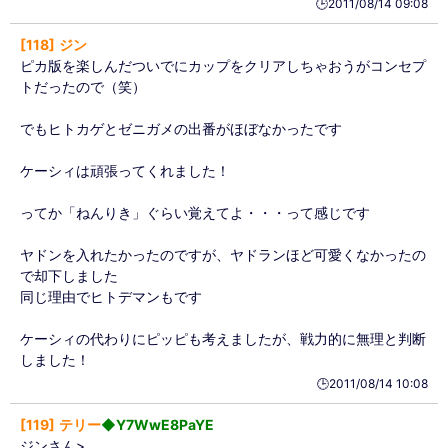
🕒️2011/08/14 09:08
118
ジン
ピカ版を楽しんだついでにカップをクリアしちゃおうがコンセプ
トだったので（笑）
でもヒトカゲとゼニガメの出番がほぼなかったです
ケーシィは頑張ってくれました！
ってか「ねんりき」ぐらい覚えてよ・・・って感じです
ヤドンを入れたかったのですが、ヤドランほど可愛くなかったの
で却下しました
同じ理由でヒトデマンもです
ケーシィの代わりにピッピも考えましたが、戦力的に無理と判断
しました！
🕒️2011/08/14 10:08
119
テリー
◆Y7WwE8PaYE
ジンさん>