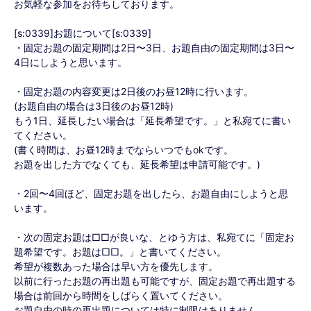
お気軽な参加をお待ちしております。
[s:0339]お題について[s:0339]
・固定お題の固定期間は2日〜3日、お題自由の固定期間は3日〜
4日にしようと思います。
・固定お題の内容変更は2日後のお昼12時に行います。
(お題自由の場合は3日後のお昼12時)
もう1日、延長したい場合は「延長希望です。」と私宛てに書い
てください。
(書く時間は、お昼12時までならいつでもokです。
お題を出した方でなくても、延長希望は申請可能です。)
・2回〜4回ほど、固定お題を出したら、お題自由にしようと思
います。
・次の固定お題は□□が良いな、とゆう方は、私宛てに「固定お
題希望です。お題は□□。」と書いてください。
希望が複数あった場合は早い方を優先します。
以前に行ったお題の再出題も可能ですが、固定お題で再出題する
場合は前回から時間をしばらく置いてください。
お題自由の時の再出題については特に制限はありません。