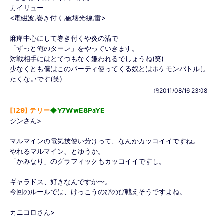
カイリュー
<電磁波,巻き付く,破壊光線,雷>
麻痺中心にして巻き付くや炎の渦で
「ずっと俺のターン」をやっていきます。
対戦相手にはとてつもなく嫌われるでしょうね(笑)
少なくとも僕はこのパーティ使ってくる奴とはポケモンバトルし
たくないです(笑)
🕒️2011/08/16 23:08
129
テリー
◆Y7WwE8PaYE
ジンさん>
マルマインの電気技使い分けって、なんかカッコイイですね。
やれるマルマイン、とゆうか。
「かみなり」のグラフィックもカッコイイですし。
ギャラドス、好きなんですか〜。
今回のルールでは、けっこうのびのび戦えそうですよね。
カニコロさん>