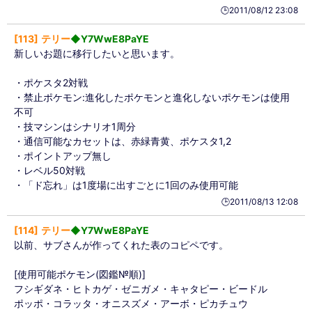
🕒️2011/08/12 23:08
113
テリー
◆Y7WwE8PaYE
新しいお題に移行したいと思います。
・ポケスタ2対戦
・禁止ポケモン:進化したポケモンと進化しないポケモンは使用
不可
・技マシンはシナリオ1周分
・通信可能なカセットは、赤緑青黄、ポケスタ1,2
・ポイントアップ無し
・レベル50対戦
・「ド忘れ」は1度場に出すごとに1回のみ使用可能
🕒️2011/08/13 12:08
114
テリー
◆Y7WwE8PaYE
以前、サブさんが作ってくれた表のコピペです。
[使用可能ポケモン(図鑑№順)]
フシギダネ・ヒトカゲ・ゼニガメ・キャタピー・ビードル
ポッポ・コラッタ・オニスズメ・アーボ・ピカチュウ