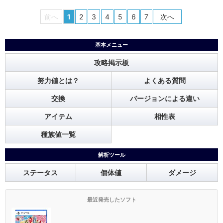
前へ
1
2
3
4
5
6
7
次へ
基本メニュー
攻略掲示板
努力値とは？
よくある質問
交換
バージョンによる違い
アイテム
相性表
種族値一覧
解析ツール
ステータス
個体値
ダメージ
最近発売したソフト