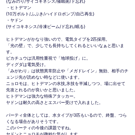
{なみのり/サイコキネシス/催眠術/ド忘れ}
・ヒトデマン
{10万ボルト/ふぶき/ハイドロポンプ/自己再生}
・ヤドン
{サイコキネシス/冷凍ビーム/ド忘れ/眠る}
ヒトデマンがかなり強いので、電気タイプを2匹採用。
「光の壁」で、少しでも長持ちしてくれるといいなぁと思いま
す。
ピカチュウは汎用性重視で「地球投げ」に。
ディグダは電気受け。
「みがわり」は状態異常防止や「メガドレイン」無効、相手のチ
ェンジ先が読めない時などに使います。
ニョロモは、ヒトデマンの水技,氷技を半減しつつ、場に出せて
先攻とれるのが良いかと思いました。
ヒトデマンは強力な特殊アタッカー。
ヤドンは耐久の高さとエスパー受けで入れました。
パーティ全体としては、水タイプが3匹もいるので、終盤、つら
くなる場合がありそうです。
このパーティの今後の課題ですね。
ヤドンとニョロモが微妙な気がします。