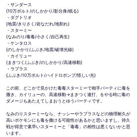
・サンダース
{10万ボルト/のしかかり/影分身/眠る}
・ダグトリオ
{地震/きりさく/岩なだれ/地割れ}
・スターミー
{なみのり/毒毒/小さく/自己再生}
・ケンタロス
{のしかかり/ふぶき/地震/破壊光線}
・カイリュー
{まきつく/ふぶき/のしかかり/高速移動}
・ラプラス
{ふぶき/10万ボルト/ハイドロポンプ/怪しい光}
この前、どこかで見かけた毒毒スターミーで相手パーティに毒を
撒き、カイリューの、高速移動→まきつく連打、をやる時に毒の
ダメージもあたえてしまおうとゆうパーティです。
なみのりスターミーなら、ナッシーやラプラスなどの物理耐久が
高いポケモンにも毒を撒ける可能性があるかと思いますし、持久
戦が得意で素早いスターミーと「毒毒」の相性は悪くないかと思
います。