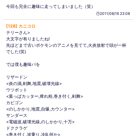
今回も完全に趣味に走ってしまいました（笑）
🕒️2011/08/16 23:08
128
カニコロ
テリーさん>
大文字が有りましたね!
先ほどまで古いポケモンのアニメを見てて,火炎放射で頭が一杯
でした(笑)
では僕も趣味パを
リザードン
<炎の渦,剣舞,地震,破壊光線>
ウツボット
<葉っぱカッター,痺れ粉,巻き付く,剣舞>
カビゴン
<のしかかり,地震,自爆,カウンター>
サンダース
<電磁波,破壊光線,のしかかり,十万>
ドククラゲ
<巻き付く,波乗り,冷B,何か>