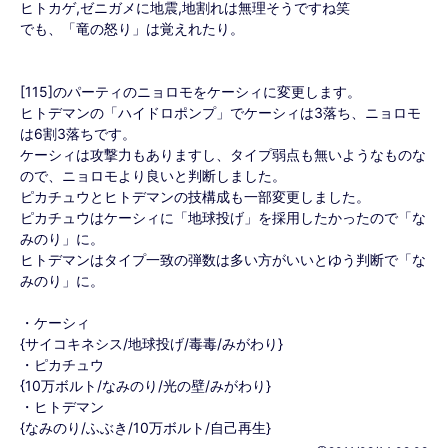
ヒトカゲ,ゼニガメに地震,地割れは無理そうですね笑
でも、「竜の怒り」は覚えれたり。
[115]のパーティのニョロモをケーシィに変更します。
ヒトデマンの「ハイドロポンプ」でケーシィは3落ち、ニョロモ
は6割3落ちです。
ケーシィは攻撃力もありますし、タイプ弱点も無いようなものな
ので、ニョロモより良いと判断しました。
ピカチュウとヒトデマンの技構成も一部変更しました。
ピカチュウはケーシィに「地球投げ」を採用したかったので「な
みのり」に。
ヒトデマンはタイプ一致の弾数は多い方がいいとゆう判断で「な
みのり」に。
・ケーシィ
{サイコキネシス/地球投げ/毒毒/みがわり}
・ピカチュウ
{10万ボルト/なみのり/光の壁/みがわり}
・ヒトデマン
{なみのり/ふぶき/10万ボルト/自己再生}