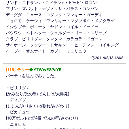
サンド・ニドラン♀・ニドラン♂・ピッピ・ロコン
プリン・ズバット・ナゾノクサ・パラス・コンパン
ディグダ・ニャース・コダック・マンキー・ガーディ
ニョロモ・ケーシィ・ワンリキー・マダツボミ・メノクラゲ
イシツブテ・ポニータ・ヤドン・コイル・ドードー
パウワウ・ベトベター・シェルダー・ゴース・スリープ
クラブ・ビリリダマ・タマタマ・カラカラ・ドガース
サイホーン・タッツー・トサキント・ヒトデマン・コイキング
イーブイ・オムナイト・カブト・ミニリュウ
🕒️2011/08/13 12:08
115
テリー
◆Y7WwE8PaYE
パーティを組んでみました。
・ビリリダマ
{かみなり/光の壁/でんじは/大爆発}
・ディグダ
{じしん/きりさく/地割れ/みがわり}
・ピカチュウ
{10万ボルト/地球投げ/光の壁/みがわり}
・ニョロモ