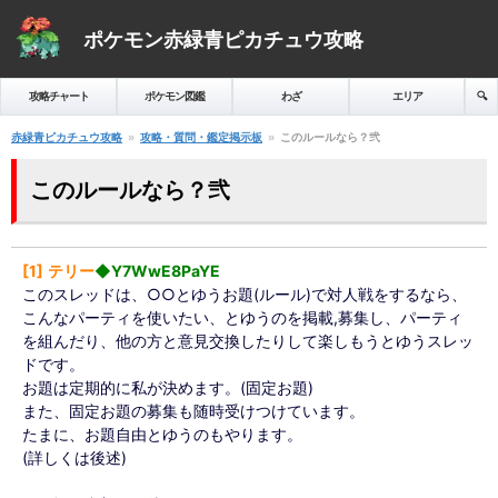
ポケモン赤緑青ピカチュウ攻略
攻略チャート
ポケモン図鑑
わざ
エリア
🔍️
赤緑青ピカチュウ攻略
攻略・質問・鑑定掲示板
このルールなら？弐
このルールなら？弐
1
テリー
◆Y7WwE8PaYE
このスレッドは、○○とゆうお題(ルール)で対人戦をするなら、
こんなパーティを使いたい、とゆうのを掲載,募集し、パーティ
を組んだり、他の方と意見交換したりして楽しもうとゆうスレッ
ドです。
お題は定期的に私が決めます。(固定お題)
また、固定お題の募集も随時受けつけています。
たまに、お題自由とゆうのもやります。
(詳しくは後述)