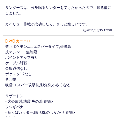
サンダースは、分身眠るサンダーを受けたかったので、眠る型に
しました。
カイリュー作戦が成功したら、きっと嬉しいです。
🕒️2011/08/15 17:08
125
カニコロ
禁止ポケモン……エスパータイプ,伝説鳥
技マシン……無制限
ポイントアップ有り
ケーブル対戦
金銀通信なし
ポケスタ1,2なし
禁止技
吹雪,エスパー攻撃技,影分身,小さくなる
リザードン
<火炎放射,地震,炎の渦,剣舞>
フシギバナ
<葉っぱカッター,眠り粉,のしかかり,剣舞>