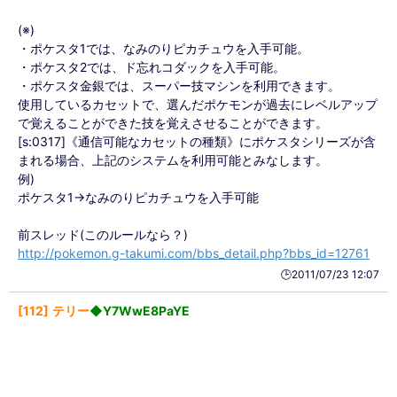
(※)
・ポケスタ1では、なみのりピカチュウを入手可能。
・ポケスタ2では、ド忘れコダックを入手可能。
・ポケスタ金銀では、スーパー技マシンを利用できます。
使用しているカセットで、選んだポケモンが過去にレベルアップ
で覚えることができた技を覚えさせることができます。
[s:0317]《通信可能なカセットの種類》にポケスタシリーズが含
まれる場合、上記のシステムを利用可能とみなします。
例)
ポケスタ1→なみのりピカチュウを入手可能
前スレッド(このルールなら？)
http://pokemon.g-takumi.com/bbs_detail.php?bbs_id=12761
🕒️2011/07/23 12:07
112
テリー
◆Y7WwE8PaYE