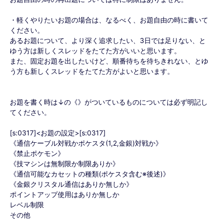
・軽くやりたいお題の場合は、なるべく、お題自由の時に書いて
ください。
あるお題について、より深く追求したい、3日では足りない、と
ゆう方は新しくスレッドをたてた方がいいと思います。
また、固定お題を出したいけど、順番待ちを待ちきれない、とゆ
う方も新しくスレッドをたてた方がよいと思います。
お題を書く時は↓の《》がついているものについては必ず明記し
てください。
[s:0317]<お題の設定>[s:0317]
《通信ケーブル対戦かポケスタ(1,2,金銀)対戦か》
《禁止ポケモン》
《技マシンは無制限か制限ありか》
《通信可能なカセットの種類(ポケスタ含む※後述)》
《金銀クリスタル通信はありか無しか》
ポイントアップ使用はありか無しか
レベル制限
その他