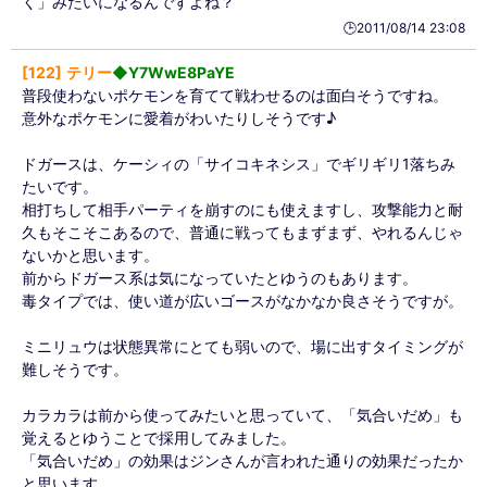
く」みたいになるんですよね？
🕒️2011/08/14 23:08
122
テリー
◆Y7WwE8PaYE
普段使わないポケモンを育てて戦わせるのは面白そうですね。
意外なポケモンに愛着がわいたりしそうです♪
ドガースは、ケーシィの「サイコキネシス」でギリギリ1落ちみ
たいです。
相打ちして相手パーティを崩すのにも使えますし、攻撃能力と耐
久もそこそこあるので、普通に戦ってもまずまず、やれるんじゃ
ないかと思います。
前からドガース系は気になっていたとゆうのもあります。
毒タイプでは、使い道が広いゴースがなかなか良さそうですが。
ミニリュウは状態異常にとても弱いので、場に出すタイミングが
難しそうです。
カラカラは前から使ってみたいと思っていて、「気合いだめ」も
覚えるとゆうことで採用してみました。
「気合いだめ」の効果はジンさんが言われた通りの効果だったか
と思います。