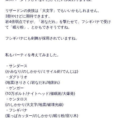
リザードンの炎技は「大文字」でもいいかもしれません。
3割やけどに期待できます。
岩4倍弱点ですが、「岩なだれ」を撃たせて、フシギバナで受け
て「眠り粉」、とかもできそうですね。
フシギバナにも剣舞が採用されていますね。
私もパーティを考えてみました。
・サンダース
{かみなり/のしかかり/ミサイル針/でんじは}
・ダグトリオ
{地震/きりさく/岩なだれ/地割れ}
・ゲンガー
{10万ボルト/ナイトヘッド/催眠術/大爆発}
・ケンタロス
{のしかかり/大文字/地震/破壊光線}
・フシギバナ
{葉っぱカッター/のしかかり/眠り粉/宿り木}