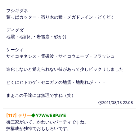
フシギダネ
葉っぱカッター・宿り木の種・メガドレイン・どくどく
ディグダ
地震・地割れ・岩雪崩・砂かけ
ケーシィ
サイコキネシス・電磁波・サイコウェーブ・フラッシュ
進化しないと覚えられない技があって少しビックリしました
とくにヒトカゲ・ゼニガメの地震・地割れが・・・
まぁこの子達には無理ですね（笑）
🕒️2011/08/13 22:08
117
テリー
◆Y7WwE8PaYE
御三家がいて、かわいいパーティですね。
技構成が独特でおもしろいです。