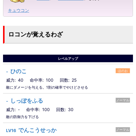
キュウコン
ロコンが覚えるわざ
レベルアップ
ひのこ
ほのお
-
威力
40
命中率
100
回数
25
敵にダメージを与える。1割の確率でやけどさせる
しっぽをふる
ノーマル
-
威力
-
命中率
100
回数
30
敵の防御力を下げる
でんこうせっか
ノーマル
LV16