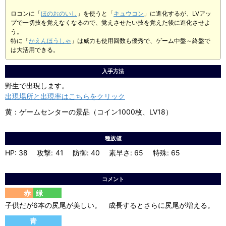
ロコンに「
ほのおのいし
」を使うと「
キュウコン
」に進化するが、LVアッ
プで一切技を覚えなくなるので、覚えさせたい技を覚えた後に進化させよ
う。
特に「
かえんほうしゃ
」は威力も使用回数も優秀で、ゲーム中盤～終盤で
は大活用できる。
入手方法
野生で出現します。
出現場所と出現率はこちらをクリック
黄：ゲームセンターの景品（コイン1000枚、LV18）
種族値
HP
38
攻撃
41
防御
40
素早さ
65
特殊
65
コメント
赤緑
子供だが6本の尻尾が美しい。 成長するとさらに尻尾が増える。
青