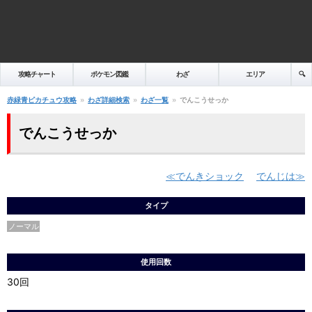
攻略チャート
ポケモン図鑑
わざ
エリア
🔍️
赤緑青ピカチュウ攻略
わざ詳細検索
わざ一覧
でんこうせっか
でんこうせっか
でんきショック
でんじは
タイプ
ノーマル
使用回数
30回