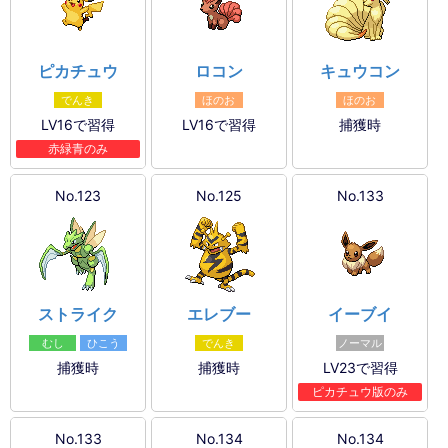
ピカチュウ
ロコン
キュウコン
でんき
ほのお
ほのお
LV16で習得
LV16で習得
捕獲時
赤緑青のみ
No.123
No.125
No.133
ストライク
エレブー
イーブイ
むし
ひこう
でんき
ノーマル
捕獲時
捕獲時
LV23で習得
ピカチュウ版のみ
No.133
No.134
No.134