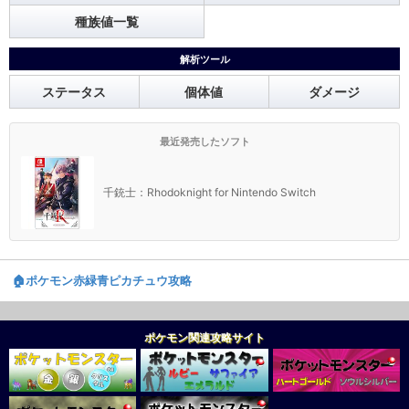
種族値一覧
解析ツール
ステータス
個体値
ダメージ
最近発売したソフト
千銃士：Rhodoknight for Nintendo Switch
🏠️ポケモン赤緑青ピカチュウ攻略
ポケモン関連攻略サイト