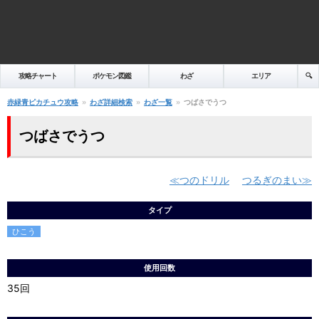
攻略チャート
ポケモン図鑑
わざ
エリア
🔍️
赤緑青ピカチュウ攻略
わざ詳細検索
わざ一覧
つばさでうつ
つばさでうつ
つのドリル
つるぎのまい
タイプ
ひこう
使用回数
35回