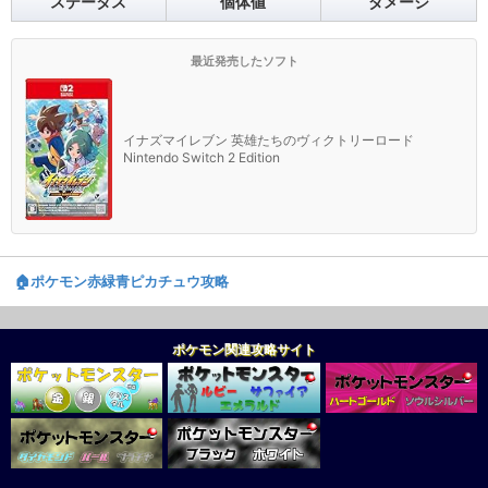
ステータス
個体値
ダメージ
最近発売したソフト
イナズマイレブン 英雄たちのヴィクトリーロード
Nintendo Switch 2 Edition
🏠️ポケモン赤緑青ピカチュウ攻略
ポケモン関連攻略サイト