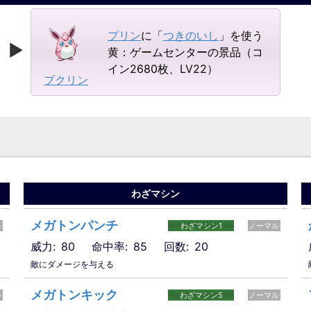
プリン
に「
つきのいし
」を使う
黄：ゲームセンターの景品（コ
イン2680枚、LV22）
プクリン
わざマシン
メガトンパンチ
ル
わざマシン1
ノーマル
威力
80
命中率
85
回数
20
敵にダメージを与える
メガトンキック
ル
わざマシン5
ノーマル