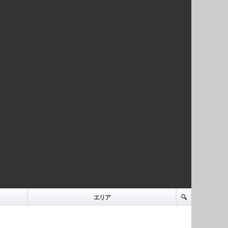
エリア
🔍️