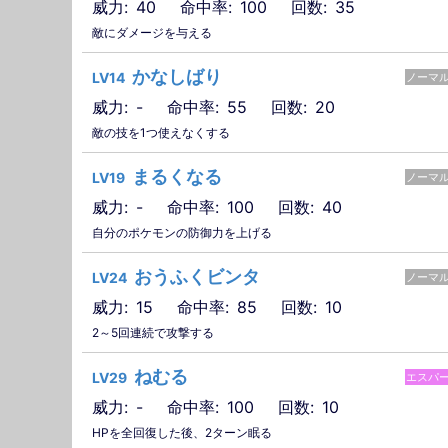
威力
40
命中率
100
回数
35
敵にダメージを与える
かなしばり
LV14
ノーマ
威力
-
命中率
55
回数
20
敵の技を1つ使えなくする
まるくなる
LV19
ノーマ
威力
-
命中率
100
回数
40
自分のポケモンの防御力を上げる
おうふくビンタ
LV24
ノーマ
威力
15
命中率
85
回数
10
2～5回連続で攻撃する
ねむる
LV29
エスパ
威力
-
命中率
100
回数
10
HPを全回復した後、2ターン眠る