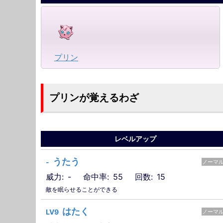
プリン
プリンが覚えるわざ
レベルアップ
うたう
-
ノーマ
威力
-
命中率
55
回数
15
敵を眠らせることができる
はたく
LV9
ノーマ