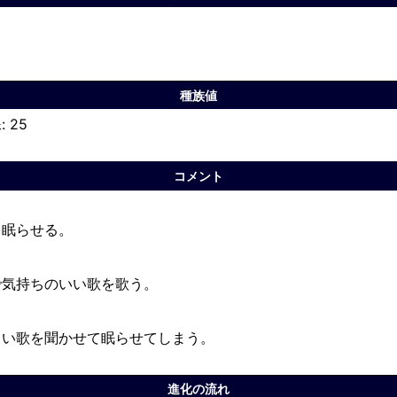
種族値
殊
25
コメント
を眠らせる。
で気持ちのいい歌を歌う。
よい歌を聞かせて眠らせてしまう。
進化の流れ