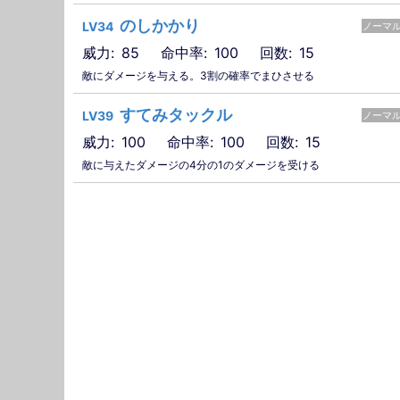
のしかかり
LV34
ノーマ
威力
85
命中率
100
回数
15
敵にダメージを与える。3割の確率でまひさせる
すてみタックル
LV39
ノーマ
威力
100
命中率
100
回数
15
敵に与えたダメージの4分の1のダメージを受ける