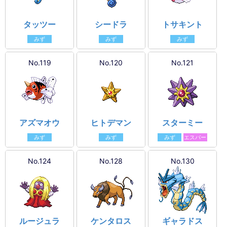
タッツー
シードラ
トサキント
みず
みず
みず
No.119
No.120
No.121
アズマオウ
ヒトデマン
スターミー
みず
みず
みず
エスパー
No.124
No.128
No.130
ルージュラ
ケンタロス
ギャラドス