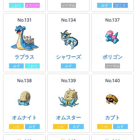
こおり
エスパー
ノーマル
みず
ひこう
No.131
No.134
No.137
ラプラス
シャワーズ
ポリゴン
みず
こおり
みず
ノーマル
No.138
No.139
No.140
オムナイト
オムスター
カブト
いわ
みず
いわ
みず
いわ
みず