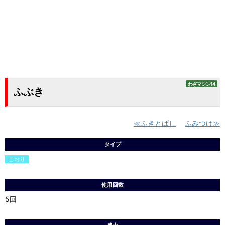
わざマシン14
ふぶき
ふきとばし
ふみつけ
タイプ
こおり
使用回数
5回