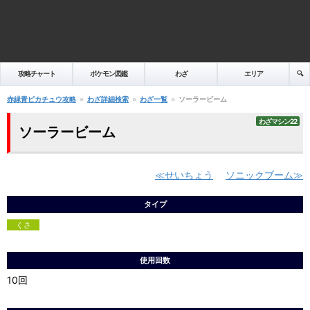
攻略チャート
ポケモン図鑑
わざ
エリア
🔍️
赤緑青ピカチュウ攻略
わざ詳細検索
わざ一覧
ソーラービーム
わざマシン22
ソーラービーム
せいちょう
ソニックブーム
タイプ
くさ
使用回数
10回