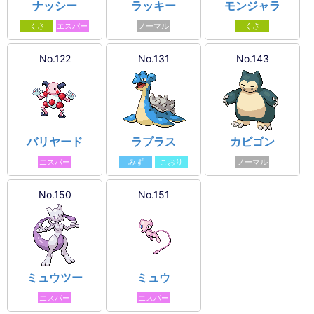
ナッシー
ラッキー
モンジャラ
くさ
エスパー
ノーマル
くさ
No.122
No.131
No.143
バリヤード
ラプラス
カビゴン
エスパー
みず
こおり
ノーマル
No.150
No.151
ミュウツー
ミュウ
エスパー
エスパー