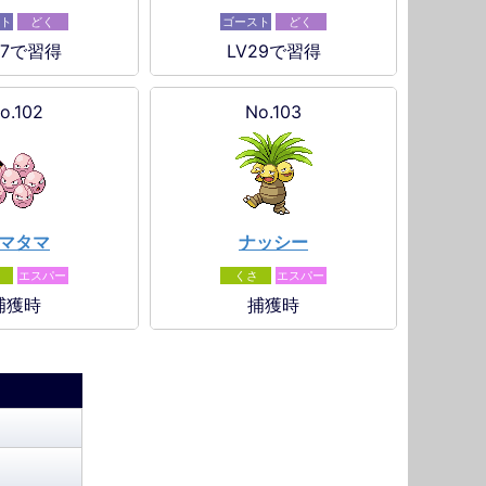
ト
どく
ゴースト
どく
27で習得
LV29で習得
o.102
No.103
マタマ
ナッシー
エスパー
くさ
エスパー
捕獲時
捕獲時