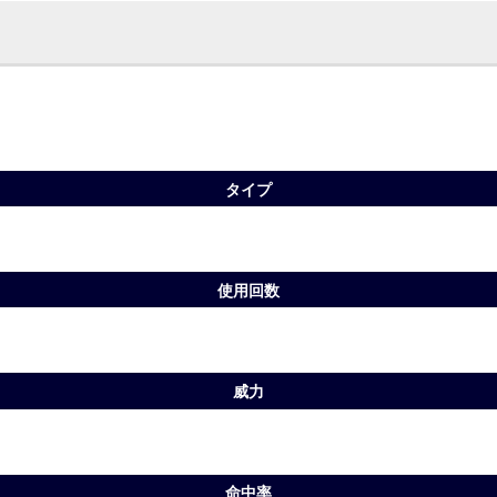
タイプ
使用回数
威力
命中率