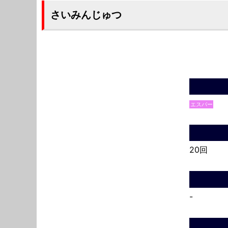
さいみんじゅつ
エスパー
20回
-