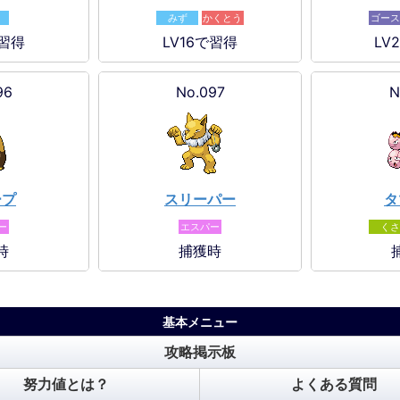
みず
かくとう
ゴース
で習得
LV16で習得
LV
96
No.097
N
ープ
スリーパー
タ
ー
エスパー
くさ
時
捕獲時
基本メニュー
攻略掲示板
努力値とは？
よくある質問