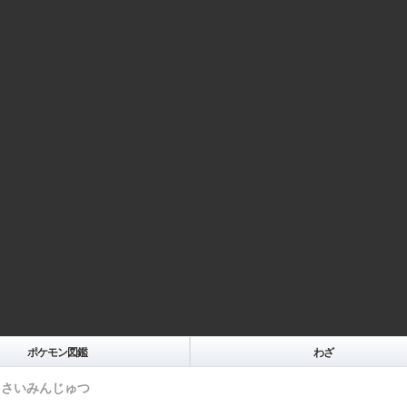
ポケモン図鑑
わざ
さいみんじゅつ