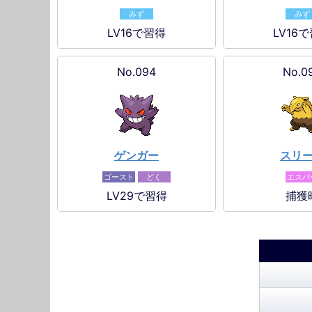
みず
みず
LV16で習得
LV16
No.094
No.0
ゲンガー
スリ
ゴースト
どく
エスパ
LV29で習得
捕獲