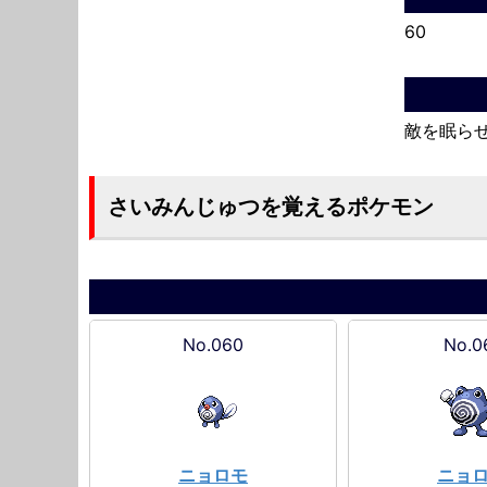
60
敵を眠ら
さいみんじゅつを覚えるポケモン
No.060
No.0
ニョロモ
ニョ