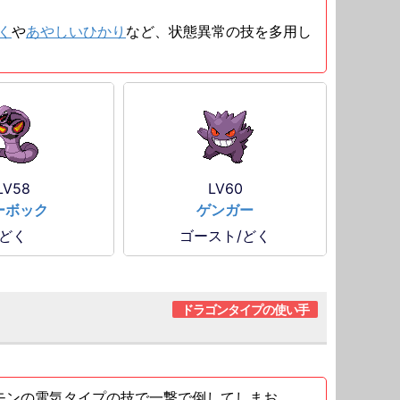
く
や
あやしいひかり
など、状態異常の技を多用し
LV58
LV60
ーボック
ゲンガー
どく
ゴースト/どく
ドラゴンタイプの使い手
モンの電気タイプの技で一撃で倒してしまお