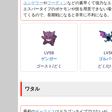
ユンゲラー
や
フーディン
などの素早くて強力なエ
エスパータイプのポケモンや技を用意できない
てくるので、長期戦になると非常に不利になる。
LV56
LV5
ゲンガー
ゴルバ
ゴースト/どく
どく/
ワタル
最初の
ギャラドス
はドラゴンタイプではないが、