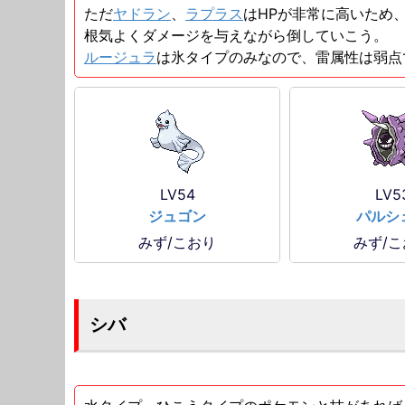
ただ
ヤドラン
、
ラプラス
はHPが非常に高いため
根気よくダメージを与えながら倒していこう。
ルージュラ
は氷タイプのみなので、雷属性は弱点
LV54
LV5
ジュゴン
パルシ
みず/こおり
みず/
シバ