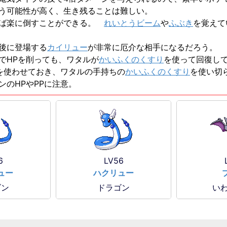
う可能性が高く、生き残ることは難しい。
れば楽に倒すことができる。
れいとうビーム
や
ふぶき
を覚えて
後に登場する
カイリュー
が非常に厄介な相手になるだろう。
でHPを削っても、ワタルが
かいふくのくすり
を使って回復し
を使わせておき、ワタルの手持ちの
かいふくのくすり
を使い切
のHPやPPに注意。
6
LV56
ュー
ハクリュー
ゴン
ドラゴン
いわ