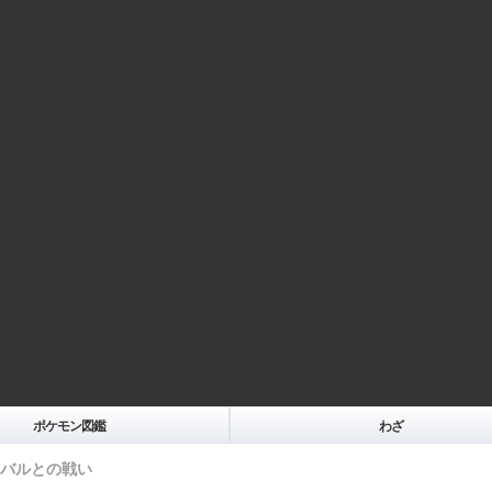
ポケモン図鑑
わざ
バルとの戦い