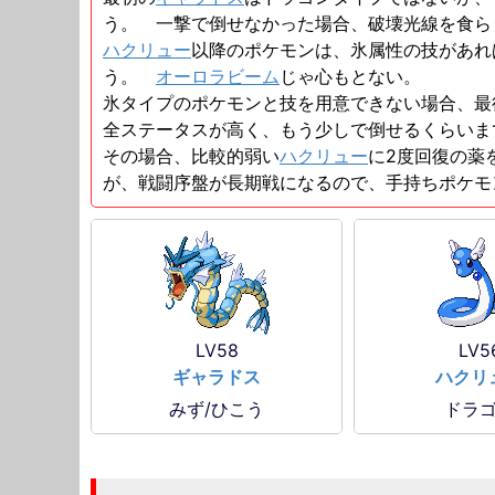
う。 一撃で倒せなかった場合、破壊光線を食ら
ハクリュー
以降のポケモンは、氷属性の技があ
う。
オーロラビーム
じゃ心もとない。
氷タイプのポケモンと技を用意できない場合、最
全ステータスが高く、もう少しで倒せるくらいま
その場合、比較的弱い
ハクリュー
に2度回復の薬
が、戦闘序盤が長期戦になるので、手持ちポケモン
LV58
LV5
ギャラドス
ハクリ
みず/ひこう
ドラ