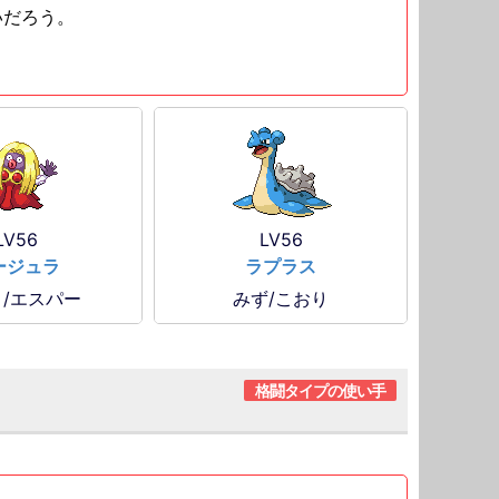
いだろう。
LV56
LV56
ージュラ
ラプラス
/エスパー
みず/こおり
格闘タイプの使い手